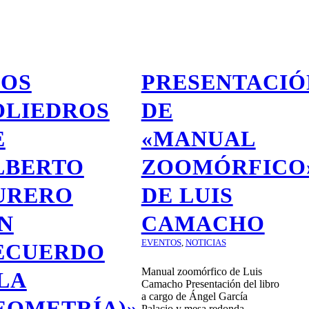
LOS
PRESENTACIÓ
OLIEDROS
DE
E
«MANUAL
LBERTO
ZOOMÓRFICO
URERO
DE LUIS
EN
CAMACHO
EVENTOS
,
NOTICIAS
ECUERDO
Manual zoomórfico de Luis
 LA
Camacho Presentación del libro
a cargo de Ángel García
EOMETRÍA)»,
Palacio y mesa redonda