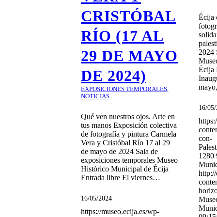
CRISTÓBAL
Écija
fotogr
RÍO (17 AL
solida
pales
29 DE MAYO
2024 S
Museo
Écija 
DE 2024)
Inaug
mayo
EXPOSICIONES TEMPORALES
,
NOTICIAS
16/05
Qué ven nuestros ojos. Arte en
https:
tus manos Exposición colectiva
conte
de fotografía y pintura Carmela
con-
Vera y Cristóbal Río 17 al 29
Pales
de mayo de 2024 Sala de
1280
exposiciones temporales Museo
Munic
Histórico Municipal de Écija
http:/
Entrada libre El viernes…
conte
horiz
16/05/2024
Museo
Munic
https://museo.ecija.es/wp-
09:15