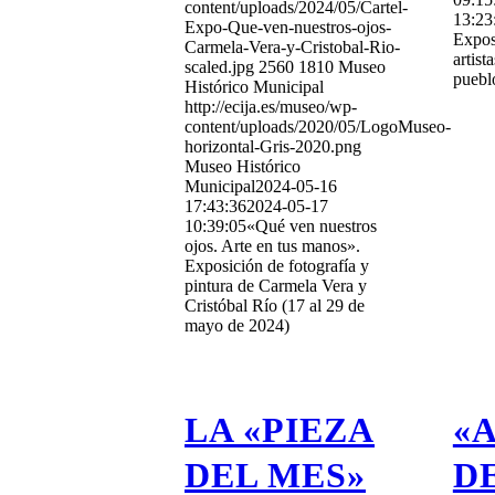
content/uploads/2024/05/Cartel-
13:23
Expo-Que-ven-nuestros-ojos-
Expos
Carmela-Vera-y-Cristobal-Rio-
artist
scaled.jpg
2560
1810
Museo
puebl
Histórico Municipal
http://ecija.es/museo/wp-
content/uploads/2020/05/LogoMuseo-
horizontal-Gris-2020.png
Museo Histórico
Municipal
2024-05-16
17:43:36
2024-05-17
10:39:05
«Qué ven nuestros
ojos. Arte en tus manos».
Exposición de fotografía y
pintura de Carmela Vera y
Cristóbal Río (17 al 29 de
mayo de 2024)
LA «PIEZA
«
DEL MES»
D