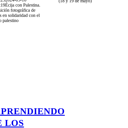
(18 y 19 de mayo)
:19
Écija con Palestina.
ición fotográfica de
as en solidaridad con el
o palestino
APRENDIENDO
E LOS