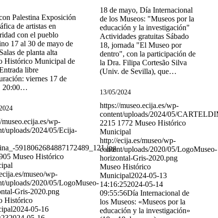
18 de mayo, Día Internacional
 con Palestina Exposición
de los Museos: "Museos por la
áfica de artistas en
educación y la investigación"
ridad con el pueblo
Actividades gratuitas Sábado
tino 17 al 30 de mayo de
18, jornada "El Museo por
alas de planta alta
dentro", con la participación de
 Histórico Municipal de
la Dra. Filipa Cortesão Silva
Entrada libre
(Univ. de Sevilla), que…
uración: viernes 17 de
, 20:00…
13/05/2024
https://museo.ecija.es/wp-
/2024
content/uploads/2024/05/CARTELD
//museo.ecija.es/wp-
2215
1772
Museo Histórico
nt/uploads/2024/05/Ecija-
Municipal
http://ecija.es/museo/wp-
tina_-5918062684887172489_121.jpg
content/uploads/2020/05/LogoMuseo-
905
Museo Histórico
horizontal-Gris-2020.png
ipal
Museo Histórico
/ecija.es/museo/wp-
Municipal
2024-05-13
nt/uploads/2020/05/LogoMuseo-
14:16:25
2024-05-14
ontal-Gris-2020.png
09:55:56
Día Internacional de
 Histórico
los Museos: «Museos por la
ipal
2024-05-16
educación y la investigación»
:23
2024-05-16