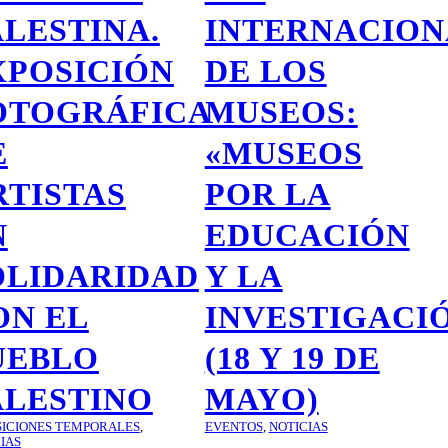
ALESTINA.
INTERNACION
XPOSICIÓN
DE LOS
OTOGRÁFICA
MUSEOS:
E
«MUSEOS
RTISTAS
POR LA
N
EDUCACIÓN
OLIDARIDAD
Y LA
ON EL
INVESTIGACI
UEBLO
(18 Y 19 DE
ALESTINO
MAYO)
SICIONES TEMPORALES
,
EVENTOS
,
NOTICIAS
IAS