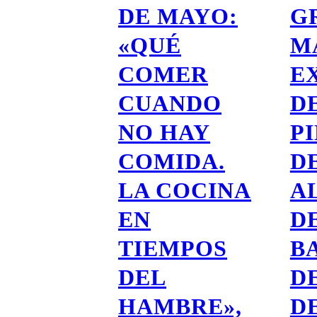
DE MAYO:
G
«QUÉ
M
COMER
E
CUANDO
D
NO HAY
P
COMIDA.
D
LA COCINA
A
EN
DE
TIEMPOS
B
DEL
D
HAMBRE»,
DE