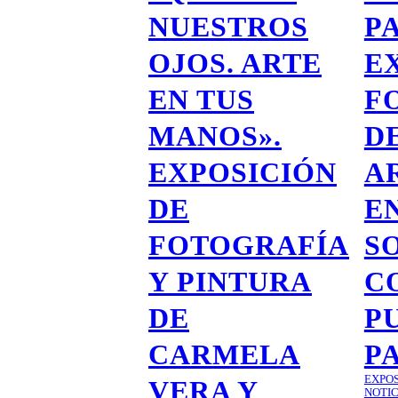
NUESTROS
P
OJOS. ARTE
E
EN TUS
F
MANOS».
D
EXPOSICIÓN
A
DE
E
FOTOGRAFÍA
S
Y PINTURA
C
DE
P
CARMELA
P
EXPO
VERA Y
NOTIC