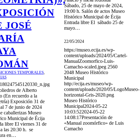
Sábado, 25 de mayo de 2024,
XPOSICIÓN
19:00 h. Salón de actos Museo
Histórico Municipal de Écija
E JOSÉ
Entrada libre El sábado 25 de
mayo…
ARÍA
22/05/2024
AYA
https://museo.ecija.es/wp-
content/uploads/2024/05/Cartel-
OMÁN
ManualZoomorfico-Luis-
Camacho-scaled.jpeg
2560
2048
Museo Histórico
SICIONES TEMPORALES
,
IAS
Municipal
http://ecija.es/museo/wp-
180247545120330_n.jpg
content/uploads/2020/05/LogoMuseo-
oliedros de Alberto
horizontal-Gris-2020.png
o (En recuerdo a la
Museo Histórico
tría) Exposición 31 de
Municipal
2024-05-22
al 7 de junio de 2024
10:03:52
2024-05-22
de caballerizas Museo
14:08:17
Presentación de
rico Municipal de Écija
«Manual zoomórfico» de Luis
a libre El viernes 31 de
Camacho
a las 20:30 h. se
ura en…