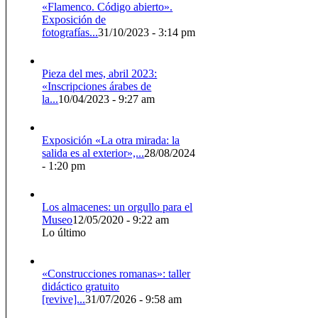
«Flamenco. Código abierto».
Exposición de
fotografías...
31/10/2023 - 3:14 pm
Pieza del mes, abril 2023:
«Inscripciones árabes de
la...
10/04/2023 - 9:27 am
Exposición «La otra mirada: la
salida es al exterior»,...
28/08/2024
- 1:20 pm
Los almacenes: un orgullo para el
Museo
12/05/2020 - 9:22 am
Lo último
«Construcciones romanas»: taller
didáctico gratuito
[revive]...
31/07/2026 - 9:58 am