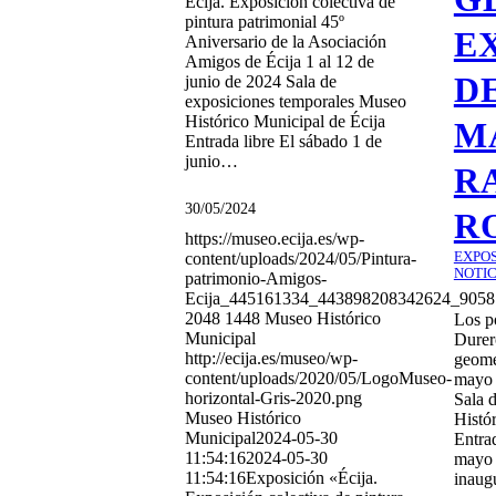
Écija. Exposición colectiva de
pintura patrimonial 45º
E
Aniversario de la Asociación
Amigos de Écija 1 al 12 de
D
junio de 2024 Sala de
exposiciones temporales Museo
Histórico Municipal de Écija
M
Entrada libre El sábado 1 de
junio…
R
30/05/2024
R
https://museo.ecija.es/wp-
content/uploads/2024/05/Pintura-
EXPO
NOTIC
patrimonio-Amigos-
Ecija_445161334_443898208342624_9058
2048
1448
Museo Histórico
Los p
Municipal
Durer
http://ecija.es/museo/wp-
geome
content/uploads/2020/05/LogoMuseo-
mayo 
horizontal-Gris-2020.png
Sala 
Museo Histórico
Histó
Municipal
2024-05-30
Entrad
11:54:16
2024-05-30
mayo 
11:54:16
Exposición «Écija.
inaug