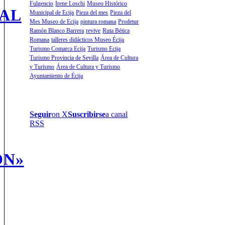
Fulgencio
Irene Loschi
Museo Histórico
AL
Municipal de Ecija
Pieza del mes
Pieza del
Mes Museo de Ecija
pintura romana
Prodetur
Ramón Blanco Barrera
revive
Ruta Bética
Romana
talleres didácticos Museo Écija
Turismo Comarca Ecija
Turismo Ecija
Turismo Provincia de Sevilla
Área de Cultura
y Turismo
Área de Cultura y Turismo
Ayuntamiento de Écija
Seguir
on X
Suscribirse
a canal
RSS
ÓN»