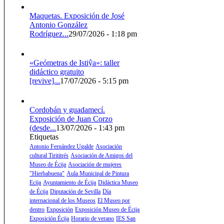
Maquetas. Exposición de José
Antonio González
Rodríguez...
29/07/2026 - 1:18 pm
«Geómetras de Istiŷa»: taller
didáctico gratuito
[revive]...
17/07/2026 - 5:15 pm
Cordobán y guadamecí.
Exposición de Juan Corzo
(desde...
13/07/2026 - 1:43 pm
Etiquetas
Antonio Fernández Ugalde
Asociación
cultural Tirititrés
Asociación de Amigos del
Museo de Écija
Asociación de mujeres
"Hierbabuena"
Aula Municipal de Pintura
Ecija
Ayuntamiento de Écija
Didáctica Museo
de Écija
Diputación de Sevilla
Día
internacional de los Museos
El Museo por
dentro
Exposición
Exposición Museo de Écija
Exposición Écija
Horario de verano
IES San