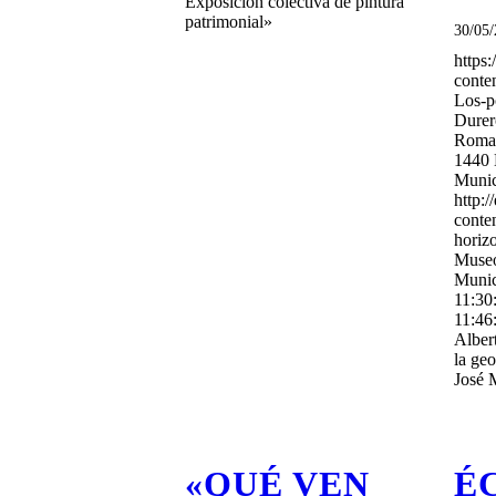
Exposición colectiva de pintura
patrimonial»
30/05
https:
conte
Los-p
Durer
Roman
1440
Munic
http:/
conte
horiz
Museo
Munic
11:30
11:46
Alber
la ge
José 
«QUÉ VEN
É