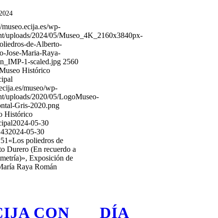
/2024
//museo.ecija.es/wp-
nt/uploads/2024/05/Museo_4K_2160x3840px-
oliedros-de-Alberto-
o-Jose-Maria-Raya-
_IMP-1-scaled.jpg
2560
Museo Histórico
ipal
/ecija.es/museo/wp-
nt/uploads/2020/05/LogoMuseo-
ontal-Gris-2020.png
 Histórico
ipal
2024-05-30
:43
2024-05-30
:51
«Los poliedros de
to Durero (En recuerdo a
ometría)», Exposición de
María Raya Román
CIJA CON
DÍA