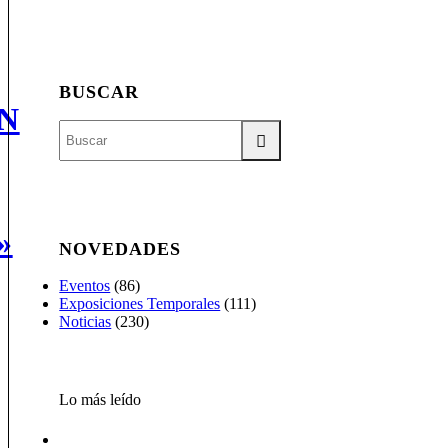
BUSCAR
N
»
NOVEDADES
Eventos
(86)
Exposiciones Temporales
(111)
Noticias
(230)
Lo más leído