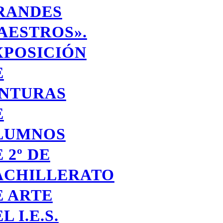
RANDES
AESTROS».
XPOSICIÓN
E
INTURAS
E
LUMNOS
 2º DE
ACHILLERATO
E ARTE
L I.E.S.